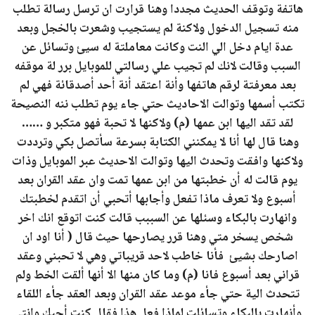
هاتفة وتوقف الحديث مجددا وهنا قرارت ان ترسل رسالة تطلب
منه تسجيل الدخول ولاكنة لم يستجيب وشعرت بالخجل وبعد
عدة ايام دخل الي النت وكانت معاملتة له سيئ وتسائل عن
السبب وقالت لانك لم تجيب علي رسالتي للموبايل برر لة موقفه
بعد معرفتة لرقم هاتفها وأنة اعتقد أنة أحد أصدقائة فهي لم
تكتب أسمها وتوالت الاحاديث حتي جاء يوم تطلب ننه النصيحة
لقد تقد اليها ابن عمها (م) ولاكنها لا تحبة فهو متكبر و ……
وهنا قال لها أنا لا يمكنني الكتابة بسرعة سأتصل بكي وترددت
ولاكنها وافقت وتحدث اليها وتوالت الاحديث عبر الموبايل وذات
يوم قالت له أن خطبتها من ابن عمها تمت وان عقد القران بعد
أسبوع ولا تعرف ماذا تفعل وأجابها أتحبي أن اتقدم لخطبتك
وانهارت بالبكاء وسئلها عن السببب قالت كنت اتوقع انك اخر
شخص يسخر متي وهنا قرر يصارحها حيث قال ( أنا اود ان
اصارحك بشيئ فأنا خاطب لاحد قريباتي وهي لا تحبني وعقد
قراني بعد أسبوع فانا (م) وما كان منها الا أنها ألقت الخط ولم
تتحدث الية حتي جأء موعد عقد القران وبعد العقد جأء اللقاء
وأنهارت بالبكاء وتسائلت لماذا فعل هذا فقال كنت أحبك وانتي