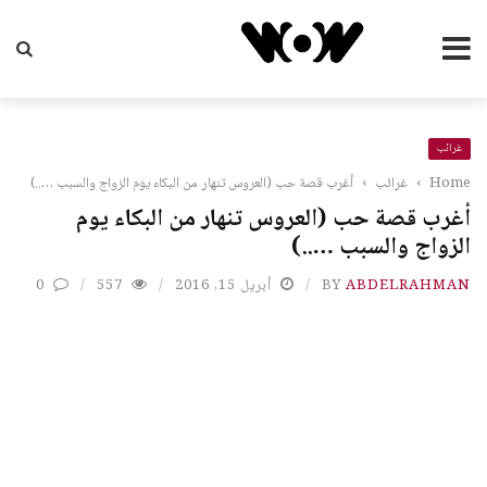
غرائب
Home
›
غرائب
›
أغرب قصة حب (العروس تنهار من البكاء يوم الزواج والسبب …..)
أغرب قصة حب (العروس تنهار من البكاء يوم
الزواج والسبب …..)
ABDELRAHMAN
BY
أبريل 15, 2016
557
0