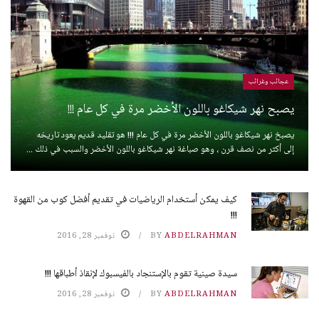
عجائب وغرائب
يصبح نهر شيكاغو باللون الأخضر مرة في كل عام !!!
يصبخ نهر شيكاغو باللون الأخضر مرة في كل عام !!! هو تقليد قديم يعود تاريخه
إلى أكثر من نصف قرن ، وهو صباغة نهر شيكاغو باللون الأخضر والسبب في ذلك ...
كيف يمكن أستخدام الرياضيات في تقديم أفضل كوب من القهوة
!!!
ABDELRAHMAN
BY
نوفمبر 28, 2016
سيدة صينية تقوم بالإستنجاد بالفيسبوك لإنقاذ أطباقها !!!
ABDELRAHMAN
BY
نوفمبر 28, 2016