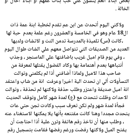
بعض ابناء العم ينشؤن علي حب بنات عمهم او ابناء اخال او
الخالة .
ولاكني اليوم أتحدث عن ابن عم تقدم لخطبة ابنة عمة ذات
ال18 عام وهو في الخامسة والعشرون رغم علمة بعدم حبة لها
،كانت (س) تلميذة بالمدرسة تدمن النت و الاتشات ولديها
العديد من الصديقات التي تتواصل معهم علي الشات طوال اليوم
، وفي يوم قام اميل غريب باضافتها علي الماسنجر ، وجذب
أنتباهها بعدم أهتمامة بها وكاد الفضول يقتلها لمعرفة من
صاحب هذا الاميل ولماذا أضافني أذا لم يكلمني وتوالت
التسأولات ألي ان تحدث الية اخيرا وعرفت انة من شاب واعتقد
انة اميل صديقة واعتزر وطلب حذفة ولاكنها لم تحذفة ، وتوالت
الاحداث وظلت تتحدث مع (ع) لمدة شهر كامل وتوقف الحديث
فجأة لمدة شهر ولم تكن تعرف سبب وكادت تجن حتي عات
يتحدث مجددا وهنا كانت مقتنعه بأنها يلا يمكنها الاستغناء عنه
، وطلب منها أن تاخذ رقم هاتفة وترن علية أذا احتاجت أن
يفتح الميل ولاكتها رفضت ورغم رفضها فقامت بتسجيل رقم