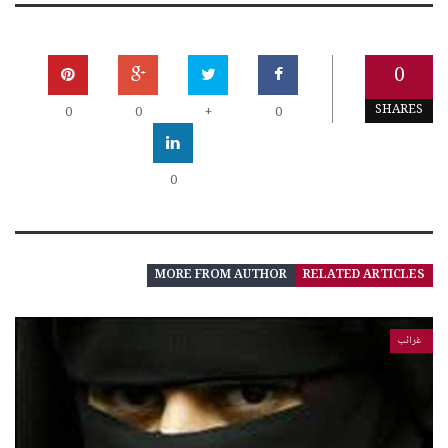
0
SHARES
0
0
+
0
0
MORE FROM AUTHOR
RELATED ARTICLES
غرائب