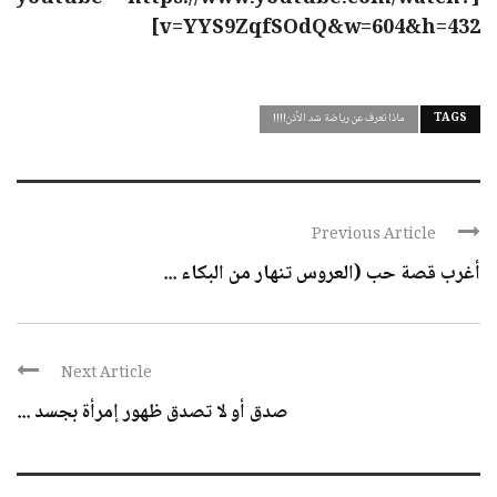
v=YYS9ZqfSOdQ&w=604&h=432]
TAGS
ماذا تعرف عن رياضة شد الأذن!!!!
Previous Article
أغرب قصة حب (العروس تنهار من البكاء ...
Next Article
صدق أو لا تصدق ظهور إمرأة بجسد ...