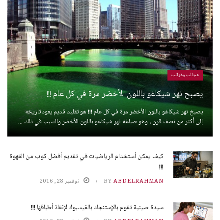
عجائب وغرائب
يصبح نهر شيكاغو باللون الأخضر مرة في كل عام !!!
يصبخ نهر شيكاغو باللون الأخضر مرة في كل عام !!! هو تقليد قديم يعود تاريخه
إلى أكثر من نصف قرن ، وهو صباغة نهر شيكاغو باللون الأخضر والسبب في ذلك ...
كيف يمكن أستخدام الرياضيات في تقديم أفضل كوب من القهوة
!!!
ABDELRAHMAN
BY
نوفمبر 28, 2016
سيدة صينية تقوم بالإستنجاد بالفيسبوك لإنقاذ أطباقها !!!