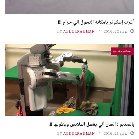
أغرب إسكوتر بإمكانه التحول الي حزام !!!
يونيو 22, 2016
ABDELRAHMAN
BY
عجائب وغرائب
بالفيديو : انسان آلي يغسل الملابس ويطويها !!!
يونيو 21, 2016
ABDELRAHMAN
BY