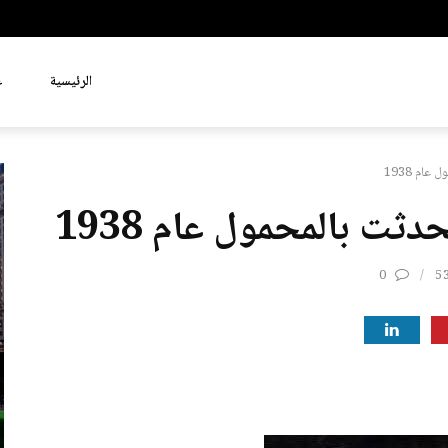
الرئيسية
ع
ام 1938
دثت بالمحمول عام 1938
0
5