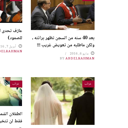
عازف تحدى ا
للصمود)
بعد 40 سنه من السجن تظهر برائته ،
ولكن ماطلبه من تعويض غريب !!!
أبريل 7, 2016
DELRAHMAN
مايو 6, 2016
BY
ABDELRAHMAN
غرائب
غرائب
الطفلان الشمس
فقط لن تتخيل