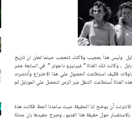
وبايل وليس هذا بعجيب ولاكنك تتعجب حينما تعلن ان تاريخ
19 أي قبل اختراع الموبايل ، وكانت تلك الفتاة ” غيرنيرو داجونر ” في السابعة عشر
لتساولات فكيف استطاعت الحصول علي هذا الاختراع وأنتشرت
 هذه الفتاة أستطاعت التنقل عبر الزمن لتحصل علي الموبايل ثم
لانترنت أن يوضح لنا الحقيقة حيث ساعدنا الحظ فكانت هذة
ا بالاستفسار حول حقيقة هذا الفديو ، وصرح حفيدها بان جدتة