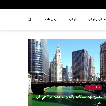
جائب وغرائب
غرائب
فيديوهات
عجائب وغرائب
يصبح نهر شيكاغو باللون الأخضر مرة في كل
عام !!!