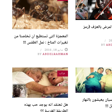
لمرض بالعزف (رمز
المعجزة التى تستطيع ان تخلصنا من
تغيرات المناخ : نمل الطقس !!!
BY
AB
مايو 18, 2016
BY
ABDELRAHMAN
غرائب
يان يعيشون بالنهار
هل تعتقد انه يوجد حب بهذه
 !!!
الطريقة الغريبة ؟؟