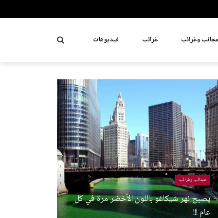
جائب وغرائب
غرائب
فيديوهات
عجائب وغرائب
يصبح نهر شيكاغو باللون الأخضر مرة في كل
عام !!!