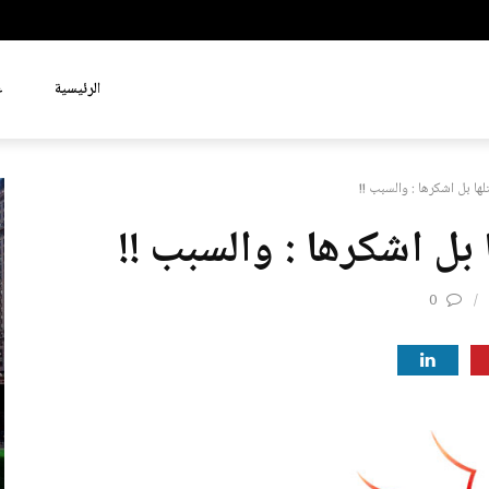
الرئيسية
ع
لها بل اشكرها : والسبب !!
 بل اشكرها : والسبب !!
0