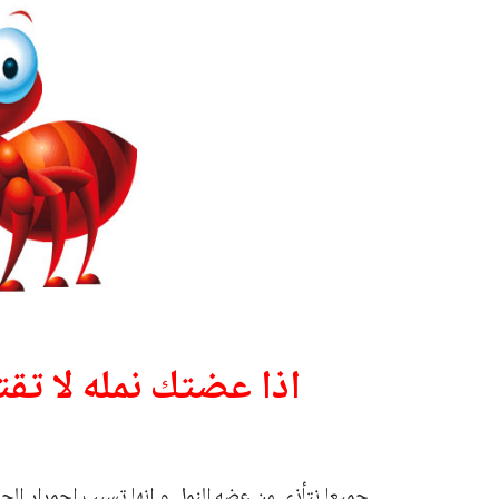
اذا عضتك نمله لا تقت
جميعا نتأذي من عضه النمل و انها تسبب احمرار الجلد