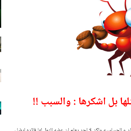
لها بل اشكرها : والسبب !!
 و الحساسيه ولكن لا احد يعلم ان عضه النمل لها فائده ايضا ،