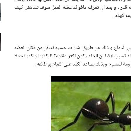
 له قدر ، و بعد ان تعرف مافوائد عضه العمل سوف تندهش كيف
مه كهذه .
في الدماغ و ذلك عن طريق اشارات حسيه تنتقل من مكان العضه
لد تسبب ايضا ان الجلد يكون اكثر مقاومة للبكتريا واكثر تحملا
ومة للسموم وبذلك يساعد الكبد على القيام بوظائفه .