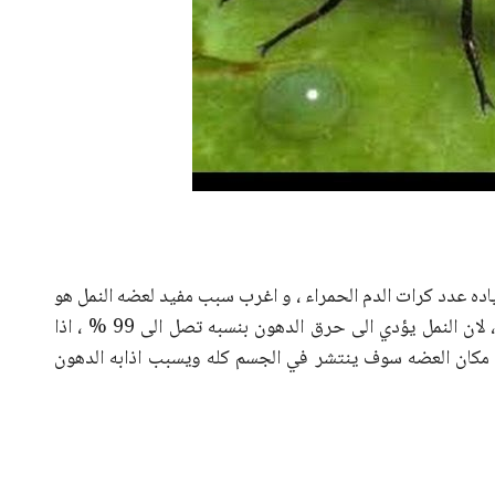
اده عدد كرات الدم الحمراء ، و اغرب سبب مفيد لعضه النمل هو
انه يساعد على الريجيم و هذا السبب علميا صحيح ، لان النمل يؤدي الى حرق الدهون بنسبه تصل الى 99 % ، اذا
ي مكان العضه سوف ينتشر في الجسم كله ويسبب اذابه الدهون