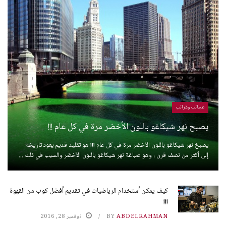
عجائب وغرائب
يصبح نهر شيكاغو باللون الأخضر مرة في كل عام !!!
يصبخ نهر شيكاغو باللون الأخضر مرة في كل عام !!! هو تقليد قديم يعود تاريخه
إلى أكثر من نصف قرن ، وهو صباغة نهر شيكاغو باللون الأخضر والسبب في ذلك ...
كيف يمكن أستخدام الرياضيات في تقديم أفضل كوب من القهوة
!!!
ABDELRAHMAN
BY
نوفمبر 28, 2016