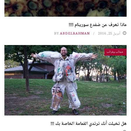
ماذا تعرف عن ضفدع سورينام !!!!
أبريل 25, 2016
ABDELRAHMAN
BY
عجائب وغرائب
هل تخيلت أنك ترتدي القمامة الخاصة بك !!!