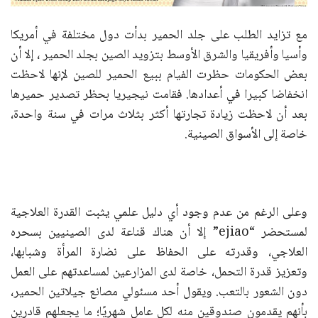
مع تزايد الطلب على جلد الحمير بدأت دول مختلفة في أمريكا
وأسيا وأفريقيا والشرق الأوسط بتزويد الصين بجلد الحمير ، إلا أن
بعض الحكومات حظرت الفيام ببيع الحمير للصين لإنها لاحظت
انخفاضا كبيرا في أعدادها. فقامت نيجيريا بحظر تصدير حميرها
بعد أن لاحظت زيادة تجارتها أكثر بثلاث مرات في سنة واحدة،
خاصة إلى الأسواق الصينية.
وعلى الرغم من عدم وجود أي دليل علمي يثبت القدرة العلاجية
لمستحضر “ejiao” إلا أن هناك قناعة لدى الصينيين بسحره
العلاجي، وقدرته على الحفاظ على نضارة المرأة وشبابها،
وتعزيز قدرة التحمل، خاصة لدى المزارعين لمساعدتهم على العمل
دون الشعور بالتعب. ويقول أحد مسئولي مصانع جيلاتين الحمير،
بأنهم يقدمون صندوقين منه لكل عامل شهريًا؛ ما يجعلهم قادرين