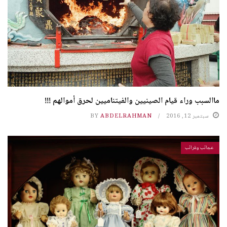
ماالسبب وراء قيام الصينيين والفيتناميين لحرق أموالهم !!!
سبتمبر 12, 2016
ABDELRAHMAN
BY
عجائب وغرائب