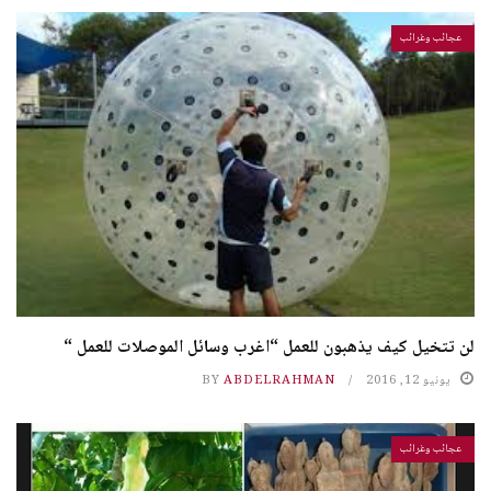
عجائب وغرائب
لن تتخيل كيف يذهبون للعمل “اغرب وسائل الموصلات للعمل “
يونيو 12, 2016
ABDELRAHMAN
BY
عجائب وغرائب