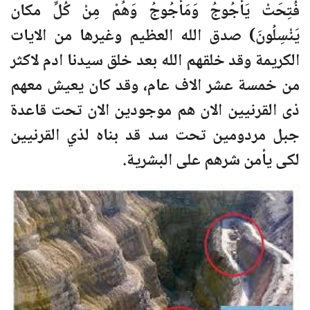
فُتِحَتْ يَأْجُوجُ وَمَأْجُوجُ وَهُمْ مِنْ كُلِّ مكان
يَنْسِلُونَ) صدق الله العظيم وغيرها من الايات
الكريمة وقد خلقهم الله بعد خلق سيدنا ادم لاكثر
من خمسة عشر الاف عام، وقد كان يعيش معهم
ذى القرنيين الان هم موجودين الان تحت قاعدة
جبل مردومين تحت سد قد بناه لذي القرنيين
لكى يأمن شرهم على البشرية.