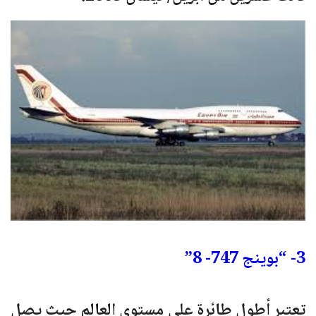
3- “بوينج 747- 8”
تعتبر أطول طائرة على مستوى العالم حيث يصل