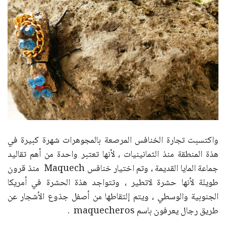
واكتسبت تجارة الخنافس المرصعة بالمجوهرات شهرة كبيرة في
هذة المنطقة منذ الثمانينيات ، لأنها تعتبر واحدة من أهم تقاليد
جماعة المايا القديمة ، وتم اختيار خنافس Maquech منذ قرون
طويلة لأنها حشرة لاتطير ، وتتواجد هذة الحشرة في أمريكا
الجنوبية والوسطي ، ويتم إلتقاطها من أصفل جذوع الأشجار عن
طريق رجال يعرفون باسم maquecheros .