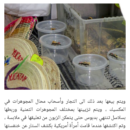
ويتم بيعها بعد ذلك الى التجار وأسحاب محال المجوهرات في
المكسيك ، ويتم تزيينها بمختلف المجوهرات الثمنية وربطها
بسلاسل تنتهي بدبوس حتى يتمكن الزبون من تعليقها في ملابسة ،
وتم اكتشفها عندما قامت أمرأة أمريكية بكشف الستار عن خنفستها