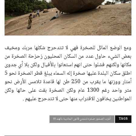
ومع الوضع المائل للصخرة فهي لا تتدحرج شكلها مربك ومخيف
بعض الشيء حاول عدد من السكان المحليون زحزحة الصخرة من
مكانها ولكنهم فشلوا حتى انهم استعانوا بالأفيال ولكن بلا أي جدوى
اطلق سكان البلدة عليها صخرة إله السماء يبلغ قطر الصخرة نحو 5
أمتار ووزنها ما يقرب من 250 طن لها قاعدة تلامس الأرض نحو
متر واحد رغم 1300 عام ولكن الصخرة بقت على حالها ولكن
المواطنين يخافون الاقتراب منها حتى لا تتدحرج عليهم .
TAGS
أغرب الصخور صخره تتحدي قانون الجاذبية بالهند !!!