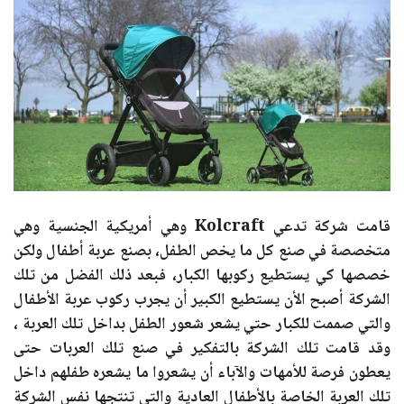
قامت شركة تدعي Kolcraft وهي أمريكية الجنسية وهي
متخصصة في صنع كل ما يخص الطفل، بصنع عربة أطفال ولكن
خصصها كي يستطيع ركوبها الكبار، فبعد ذلك الفضل من تلك
الشركة أصبح الأن يستطيع الكبير أن يجرب ركوب عربة الأطفال
والتي صممت للكبار حتي يشعر شعور الطفل بداخل تلك العربة ،
وقد قامت تلك الشركة بالتفكير في صنع تلك العربات حتى
يعطون فرصة للأمهات والآباء أن يشعروا ما يشعره طفلهم داخل
تلك العربة الخاصة بالأطفال العادية والتي تنتجها نفس الشركة