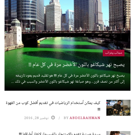
عجائب وغرائب
يصبح نهر شيكاغو باللون الأخضر مرة في كل عام !!!
يصبخ نهر شيكاغو باللون الأخضر مرة في كل عام !!! هو تقليد قديم يعود تاريخه
إلى أكثر من نصف قرن ، وهو صباغة نهر شيكاغو باللون الأخضر والسبب في ذلك ...
كيف يمكن أستخدام الرياضيات في تقديم أفضل كوب من القهوة
!!!
ABDELRAHMAN
BY
نوفمبر 28, 2016
سيدة صينية تقوم بالإستنجاد بالفيسبوك لإنقاذ أطباقها !!!