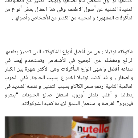
اكتشفها او اول شخص قام بصنعها ويوجد الكثير من المعلومات
المفيدة الشقيه عن أصول الاطعمه وفي هذا المقال بعض أنواع من
المأكولات المشهورة والمحببه من الكثير من الأشخاص وأصولها .
شكولاته نوتيلا : هى من أفضل أنواع الشكولاته التى تتميز بطعمها
الرائع ومفضله لدى الجميع في الأشخاص وتستخدم إيضا في
صناعه أفضل واشهى انواع المأكولات وهى الأكثر شهرة بين الكبار
والصغار ، و قد كانت نوتيلا اختراع بسبب الحاجة. ففي الحرب
العالمية الثانية ارتفع سعر الكاكاو بسبب التقنين و نقصه الشديد في
إيطاليا و أغلب بلدان أوروبا، استغل صانع الحلويات “بيترو
فيريرو” الفرصة و استعمل البندق لزيادة كمية الشوكولاته.