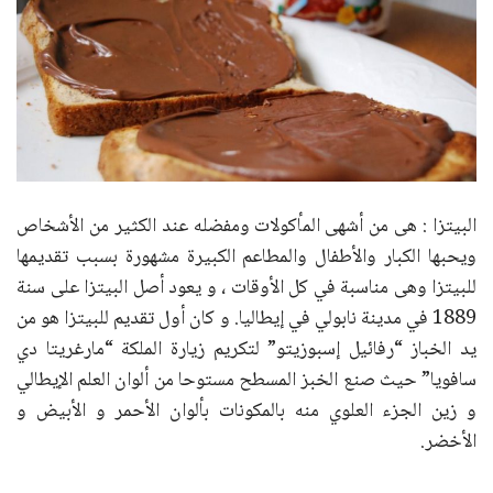
البيتزا : هى من أشهى المأكولات ومفضله عند الكثير من الأشخاص
ويحبها الكبار والأطفال والمطاعم الكبيرة مشهورة بسبب تقديمها
للبيتزا وهى مناسبة في كل الأوقات ، و يعود أصل البيتزا على سنة
1889 في مدينة نابولي في إيطاليا. و كان أول تقديم للبيتزا هو من
يد الخباز “رفائيل إسبوزيتو” لتكريم زيارة الملكة “مارغريتا دي
سافويا” حيث صنع الخبز المسطح مستوحا من ألوان العلم الإيطالي
و زين الجزء العلوي منه بالمكونات بألوان الأحمر و الأبيض و
الأخضر.