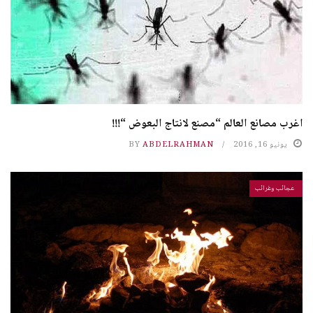
اغرب مصانع العالم “مصنع لانتاج البعوض “!!!
يونيو 16, 2016
ABDELRAHMAN
BY
عجائب وغرائب