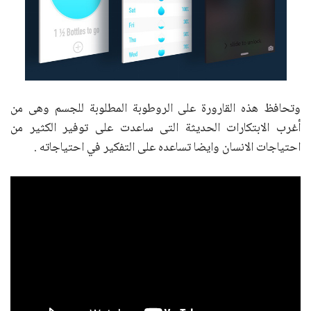
وتحافظ هذه القارورة على الروطوبة المطلوبة للجسم وهى من
أغرب الابتكارات الحديثة التى ساعدت على توفير الكثير من
احتياجات الانسان وايضا تساعده على التفكير في احتياجاته .