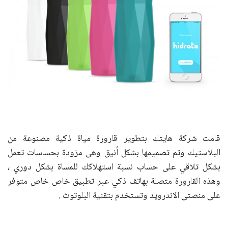
قامت شركة هايتك بتطوير قارورة مياة ذكية مصنوعة من
البلاستيك وتم تصميمها بشكل أنيق وهى مزودة بحساسات تعمل
بشكل تلاقي على حساب نسبة استهلاكك للمساة بشكل دوري ،
وهذه القارورة متصلة بهاتف ذكي عبر تطبيق خاص خاص متوفر
على منصتى الاندرويد وتستخدم بتقنية البلوتوث .