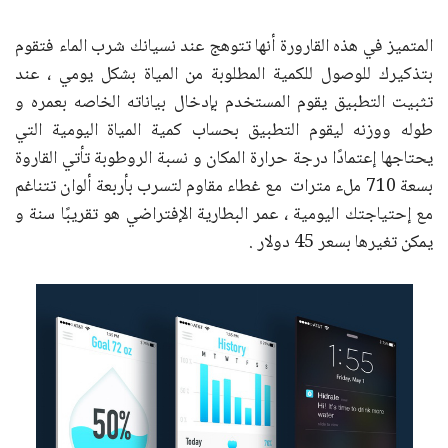
المتميز في هذه القارورة أنها تتوهج عند نسيانك شرب الماء فتقوم
بتذكيرك للوصول للكمية المطلوبة من المياة بشكل يومي ، عند
تثبيت التطبيق يقوم المستخدم بإدخال بياناته الخاصه بعمره و
طوله ووزنه ليقوم التطبيق بحساب كمية المياة اليومية التي
يحتاجها إعتمادًا درجة حرارة المكان و نسبة الروطوبة تأتي القاروة
بسعة 710 ملء مترات مع غطاء مقاوم لتسرب بأربعة ألوان تتناغم
مع إحتياجتك اليومية ، عمر البطارية الإفتراضي هو تقريبًا سنة و
يمكن تغيرها بسعر 45 دولار .