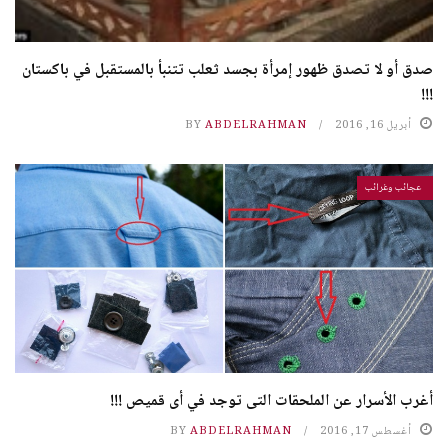
صدق أو لا تصدق ظهور إمرأة بجسد ثعلب تتنبأ بالمستقبل في باكستان
!!!
أبريل 16, 2016
ABDELRAHMAN
BY
عجائب وغرائب
أغرب الأسرار عن الملحقات التى توجد في أى قميص !!!
أغسطس 17, 2016
ABDELRAHMAN
BY