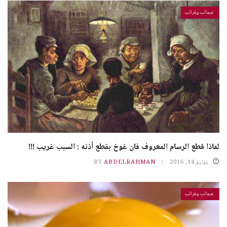
عجائب وغرائب
لماذا قطع الرسام المعروف فان غوخ بقطع أذنه : السبب غريب !!!
يوليو 14, 2016
ABDELRAHMAN
BY
عجائب وغرائب