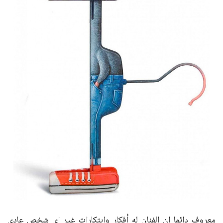
معروف دائما ان الفنان له أفكار وابتكارات غير اى شخص عادى