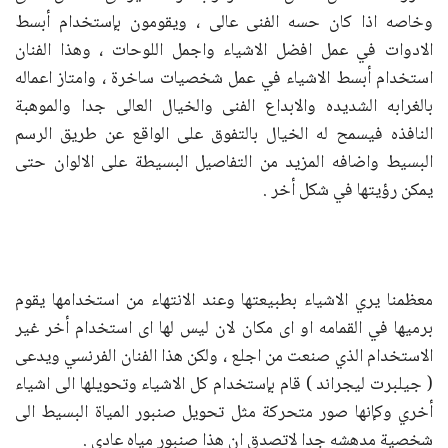
وخاصه اذا كان حسه الفنى عالى ، ويقومون بإستخدام أبسط
الادوات في عمل افضل الاشياء واجمل اللوحات ، وهذا الفنان
استخدام أبسط الاشياء في عمل شخصيات ساخرة ، وامتاز اعماله
بالغرابه الشديده والابداع الفنى والخيال العالى جدا والموهبة
النافذه فيسمح له الخيال بالتفوق على الواقع عن طريق الرسم
البسيط واضافه المزيد من التفاصيل البسيطة على الالوان حتى
يمكن رؤيتها في شكل أخر .
معظمنا يري الاشياء بطبيعتها وعند الانتهاء من استخدامها يقوم
برميها في القمامه او اى مكان لان ليس لها اى استخدام أخر غير
الاستخدام الذي صنعت من اجلع ، ولكن هذا الفنان الفرنسي ويدعى
( جيلبرت ليجراند ) قام بإستخدام كل الاشياء وتحويلها الى اشياء
أخري وكإنها صور متحركة مثل تحويل صنبور المياة البسيط الى
شخصية مدهشه جدا لاتصدق ان هذا صنبور مياه عادى .