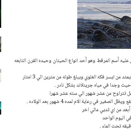
يه أسم المرقط وهو أحد انواع الحيتان وحيده القرن التابعه
ن ايسر فكه العلوي ويبلغ طوله من مترين الي 3 امتار
حيث وجدا في مياه جرينلاند بشكل نادر .
ل تتراوح من عشر شهور الي سته عشر شهرا
عد من اي ثديي مائي اخر