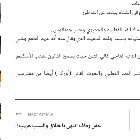
في الشتاء يبتعد عن الشاطئ
اك القد القطبيه والجمبري وحبار جوناتوس .
ياده بسبب جلده السميك الذي يقال عنه أنة لذيذ الطعم وغني
ن الناب العاجي غالي الثمن حيث يسمح القانون لشعب الأسكيمو
تبر الدب القطبي والحوت القاتل (أوركا ) أيضا من مفترسين
Next Article
حفل زفاف انتهي بالطلاق والسبب غريب !!