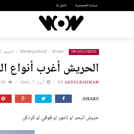
سياسة الخصوصية
اتصل بنا
Home
›
Uncategorized
›
الحريش أغ
UNCATEGORIZED
الحريش أغرب أنواع ال
ABDELRAHMAN
BY
أبريل 7, 2016
596
SHARE:
حريش البحر او تامور او قوقي او كردكن