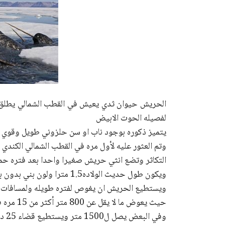
الحريش حيوان ثدي يعيش في القطب الشمالي يطلق عل
لفصيله الحوت الابيض
يتميز ذكوره بوجود ناب او سن حلزوني طويل وقوي يمتد م
وتم العثور عليه لأول مره في القطب الشمالي الكندي 
التكاثر وتضع انثي حريش صغيرا واحدا بعد فتره حم
ويكون طول حديث الولاده1.5 مترا ولون بني بدون بقع ويظل الصغير في رعاية الام لمده 4 شهور بعد الولاده .
ويستطيع الحريش ان يغوص لفتره طويله ولمسافات أب
حيث يعوض ما لا يقل عن 800 متر أكثر من 15 مره في اليوم الواحد
وفي البعض يصل ل1500 متر ويستطيع قضاء 25 دقيقه تحت الماء .