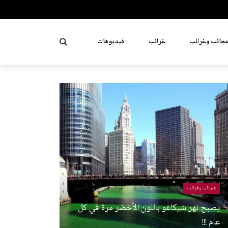
جائب وغرائب
غرائب
فيديوهات
عجائب وغرائب
يصبح نهر شيكاغو باللون الأخضر مرة في كل
عام !!!