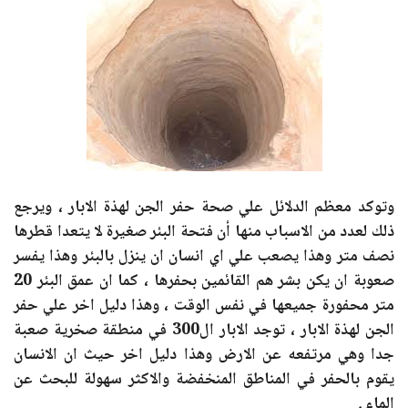
وتوكد معظم الدلائل علي صحة حفر الجن لهذة الابار ، ويرجع
ذلك لعدد من الاسباب منها أن فتحة البئر صغيرة لا يتعدا قطرها
نصف متر وهذا يصعب علي اي انسان ان ينزل بالبئر وهذا يفسر
صعوبة ان يكن بشر هم القائمين بحفرها ، كما ان عمق البئر 20
متر محفورة جميعها في نفس الوقت ، وهذا دليل اخر علي حفر
الجن لهذة الابار ، توجد الابار ال300 في منطقة صخرية صعبة
جدا وهي مرتفعه عن الارض وهذا دليل اخر حيث ان الانسان
يقوم بالحفر في المناطق المنخفضة والاكثر سهولة للبحث عن
الماء .