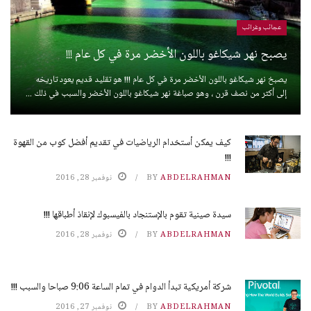
عجائب وغرائب
يصبح نهر شيكاغو باللون الأخضر مرة في كل عام !!!
يصبخ نهر شيكاغو باللون الأخضر مرة في كل عام !!! هو تقليد قديم يعود تاريخه
إلى أكثر من نصف قرن ، وهو صباغة نهر شيكاغو باللون الأخضر والسبب في ذلك ...
كيف يمكن أستخدام الرياضيات في تقديم أفضل كوب من القهوة
!!!
ABDELRAHMAN
BY
نوفمبر 28, 2016
سيدة صينية تقوم بالإستنجاد بالفيسبوك لإنقاذ أطباقها !!!
ABDELRAHMAN
BY
نوفمبر 28, 2016
شركة أمريكية تبدأ الدوام في تمام الساعة 9:06 صباحا والسبب !!!
ABDELRAHMAN
BY
نوفمبر 27, 2016