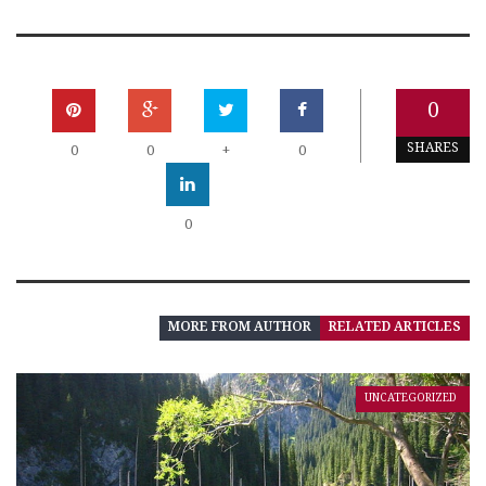
0
SHARES
0
0
+
0
0
MORE FROM AUTHOR
RELATED ARTICLES
UNCATEGORIZED