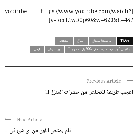
[youtube https://www.youtube.com/watch?
v=7ecLtwR0p60&w=620&h=457]
TAGS
ابار سيدنا سليمان
الحائل
السعودية
بالفيديو " جن سيدنا سليمان حفر له300 بئر بالسعودية "
جن سليمان
فيديو
Previous Article
اعجب طريقة للتخلص من حشرات المنزل !!!
Next Article
قلم يمتص اللون من أى شئ في ...