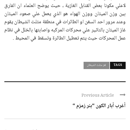
لاعلي مكونا بعض القنابل الغازية ، حيث يوضح العلماء ان الفارق
بين وزن الميثان ووزن الهواء هو الذي يعمل علي صعود الميثان
وعند مرور احد السغن او الطائرات في منطقة مثلث الشيطان يقوم
غاز الميثان بالتاثير علي محركات المركبه واصابتها بالخلل في نظام
عمل المحركات حيث يتم تعطيل الطائرة وتسقط في المحيط .
TAGS
لغز مثلث الشيطان
Previous Article
أغرب أبار الكون “بئر زمزم “