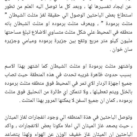
عن ايجاد تفسيرها لها ، وبعد كل ما توصل اليه العلم من تطور
استطاع بعض الباحثين الوصول الي حقيقة لغز مثلث الشيطان ”
مثلث برمودة ” ، ويعرف مثلث برموده او مثلث الشبطان بانه
منطقه في المحيط علي شكل مثلث متساوي الاضلاع تبلغ مساحتها
مليون كيلو متر مربع وتقع بين جزيرة برموده وميامي وجزيره
سان خوان .
واشتهر مثلث برمودة او مثلث الشيطان كما اشتهر بهذا الاسم
بسبب حدوث ظاهرة غريبه تحدث في هذه المنطقة حيث تصاب
جميع اجهزة الردار الاي تمر في المحيط فوق منطقه مثلث برموده
بالخلل ويتم تعطيلها ، ولا تتمكن اي طائرة من النحليق فوق مثلث
برموده ، كمان ان جمبع السفن لا يمكنها المرور بهذا المثلث .
وتوصل الباحثين في هذة المنطقه الي وجود انفجارات لغاز الميثان
، حيث يصعد غاز الميثان الي اعلا مكونا بعض الانفجارات ، واكد
الباحثين ان الميثان غاز خفيف الوزن عن الهواء ولهذا يتصاعد