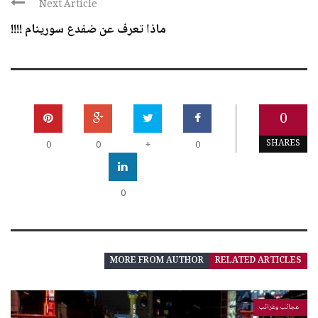
Next Article
ماذا تعرف عن ضفدع سورينام !!!!
0
SHARES
0
0
+
0
0
MORE FROM AUTHOR
RELATED ARTICLES
عجائب وغرائب