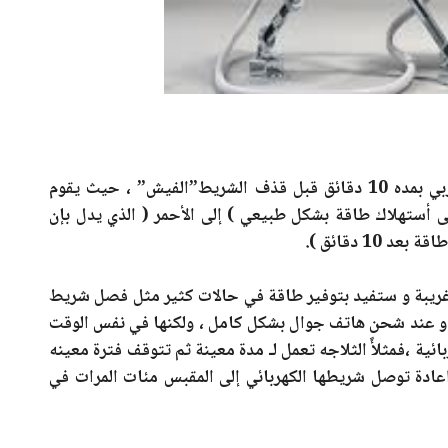
ويقوم هذا المقبس بالتنبية قبل فصل التيار الكهربي بمده 10 دقائق قبل قذف الشريط”الفيش” ، حيث يقوم
لى أستهلاك طاقة بشكل طبيعي ) إلى الأحمر ( الذي يدل بإن
1 دقائق ).
غريبة و ستفيد بتوفير طاقة في حالات كثير مثل فصل شريط
أو عند شحن هاتف جوال بشكل كامل ، ولكنها في نفس الوقت
ية ،فمثلأً الثلاجه تعمل لـ مدة معينة ثم تتوقف فترة معينه
عادة توصل شريطها الكهربائي إلى المقبس مئات المرات في