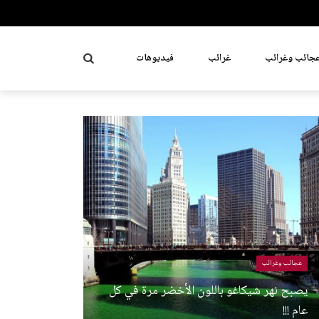
جائب وغرائب
غرائب
فيديوهات
عجائب وغرائب
يصبح نهر شيكاغو باللون الأخضر مرة في كل
عام !!!