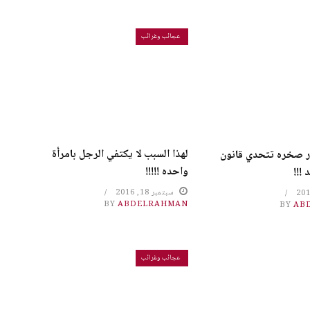
عجائب وغرائب
لهذا السبب لا يكتفي الرجل بامرأة
 صخره تتحدي قانون
واحده !!!!!
 !!!
سبتمبر 18, 2016
BY
ABDELRAHMAN
BY
AB
عجائب وغرائب