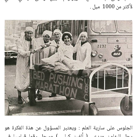
لأكثر من 1000 ميل .
الجلوس على سارية العلم : ويعتبر المسؤول عن هذة الفكرة هو
رجل البهلون ويدعى ( ألفين كيلي ) وسجل رقما قياسيا في