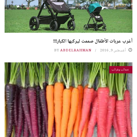
أغرب عربات الأطفال صممت ليركبها الكبار!!!
أغسطس 9, 2016
ABDELRAHMAN
BY
عجائب وغرائب