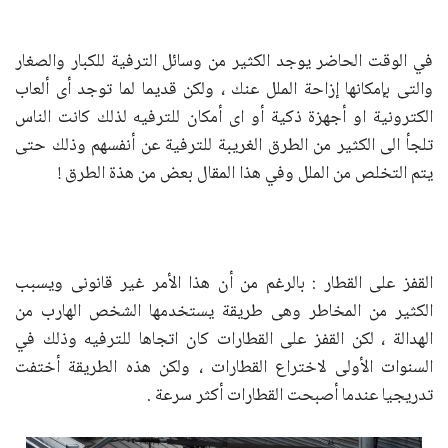
في الوقت الحاضر يوجد الكثير من وسائل الترفية للكبار والصغار
والتى بإمكانها إزاحة الملل عنك ، ولكن قديما لما توجد أى ألعاب
الكترونية او أجهزة ذكية أو اى أمكان للترفيه لذلك كانت الناس
تلجأ الى الكثير من الطرق الغريبة للترفية عن أنفسهم وذلك حتى
يتم التخلص من الملل وفي هذا المقال بعض من هذة الطرق !
القفز على القطار : بالرغم من أن هذا الأمر غير قانونى ويسبب
الكثير من المخاطر وهى طريقة يستخدمها الشخص الهارب من
الهدالة ، لكن القفز على القطارات كان اتجاها للترفيه وذلك في
السنوات الأولى لاختراع القطارات ، ولكن هذه الطريقة أختفت
تدريجيا عندما أصبحت القطارات أكثر سرعة .