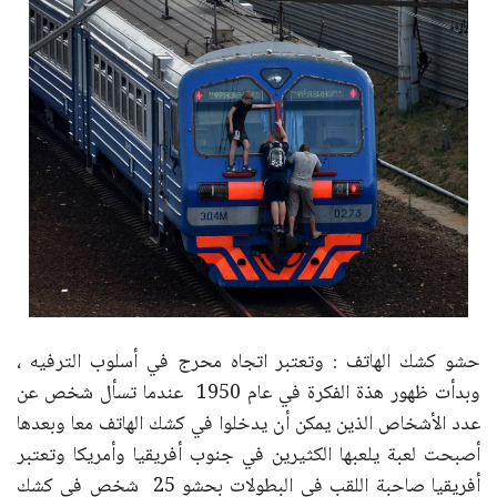
حشو كشك الهاتف : وتعتبر اتجاه محرج في أسلوب الترفيه ،
وبدأت ظهور هذة الفكرة في عام 1950 عندما تسأل شخص عن
عدد الأشخاص الذين يمكن أن يدخلوا في كشك الهاتف معا وبعدها
أصبحت لعبة يلعبها الكثيرين في جنوب أفريقيا وأمريكا وتعتبر
أفريقيا صاحبة اللقب في البطولات بحشو 25 شخص في كشك