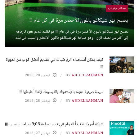
عجائب وغرائب
يصبح نهر شيكاغو باللون الأخضر مرة في كل عام !!!
يصبخ نهر شيكاغو باللون الأخضر مرة في كل عام !!! هو تقليد قديم يعود تاريخه
إلى أكثر من نصف قرن ، وهو صباغة نهر شيكاغو باللون الأخضر والسبب في ذلك ...
كيف يمكن أستخدام الرياضيات في تقديم أفضل كوب من القهوة
!!!
ABDELRAHMAN
BY
نوفمبر 28, 2016
سيدة صينية تقوم بالإستنجاد بالفيسبوك لإنقاذ أطباقها !!!
ABDELRAHMAN
BY
نوفمبر 28, 2016
شركة أمريكية تبدأ الدوام في تمام الساعة 9:06 صباحا والسبب !!!
ABDELRAHMAN
BY
نوفمبر 27, 2016