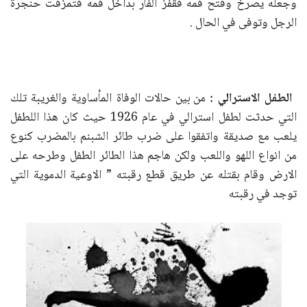
وجعله يصرخ وفتح فمه فقفز الفأر بداخل فمه فتمزقت حنجرة
الرجل وتوفى في الحال .
الطفل الاسترالي :
من بين حالات الوفاة المأساوية والغريبة تلك
التي حدثت لطفل استرالي في عام 1926 حيث كان هذا اللطفل
يلعب مع صديقة واتفقوا على ضرب طائر الشبنم بالمضرب كنوع
من انواع اللهو واللعب ولكن هاجم هذا الطائر الطفل وطرحه على
الارض وقام بقتله عن طريق قطع رقبته ” الاوعية الدموية التي
توجد في رقبته