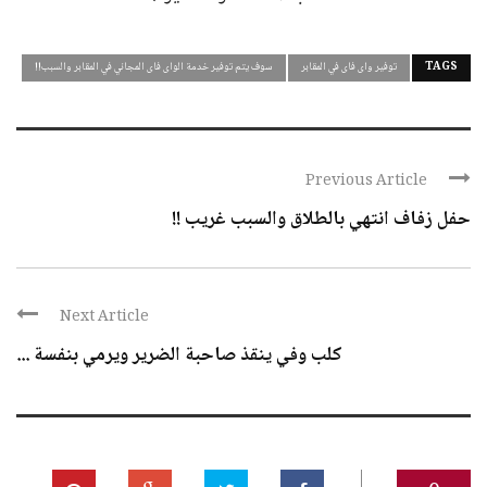
TAGS
توفير واى فاى في المقابر
سوف يتم توفير خدمة الواى فاى المجاني في المقابر والسبب!!
Previous Article
حفل زفاف انتهي بالطلاق والسبب غريب !!
Next Article
كلب وفي ينقذ صاحبة الضرير ويرمي بنفسة ...