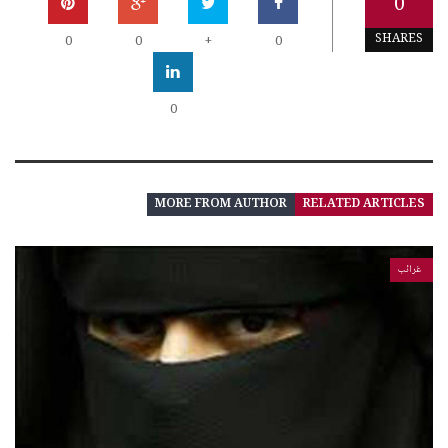
0
SHARES
0
0
+
0
0
MORE FROM AUTHOR
RELATED ARTICLES
غرائب