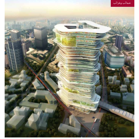
عجائب وغرائب