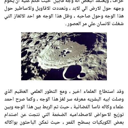
خراف ، ويعتقد البعض انه وجه قابيل حيث حكم عليه ان يحوم
وجهه حول الارض الي الابد ، وتعددت الاقاويل والاساطير حول
هذا الوجه وحول صاحبه ، وظل هذا الوجه هو احد الالغاز التي
شغلت الانسان علي مر العصور .
وقد استطاع العلماء اخير ، ومع التطور العلمي العظيم الذي
وصلت ابيه البشريه معرفه سر لغز هذا الوجه ، وكما صرح احمد
علماء وكاله ناسا الفضائية ، حيث تم الربط بين هذا الوجه وبين
توزيع الاحواض الاصطداميه الضخمة التي نتجت عن اصتدام
بعض الكويكبات بسطح القمر ، حيث تمكن الباحثون بواكاله