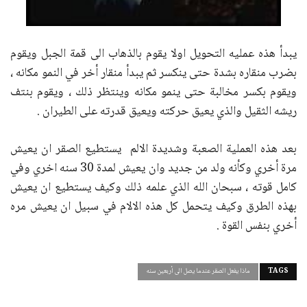
يبدأ هذه عمليه التحويل اولا يقوم بالذهاب الى قمة الجبل ويقوم
بضرب منقاره بشدة حتى ينكسر ثم يبدأ منقار أخر في النمو مكانه ،
ويقوم بكسر مخالبة حتى ينمو مكانه وينتظر ذلك ، ويقوم بنتف
ريشه الثقيل والذي يعيق حركته ويعيق قدرته على الطيران .
بعد هذه العملية الصعبة وشديدة الالم يستطيع الصقر ان يعيش
مرة أخري وكأنه ولد من جديد وان يعيش لمدة 30 سنه اخري وفي
كامل قوته ، سبحان الله الذي علمه ذلك وكيف يستطيع ان يعيش
بهذه الطرق وكيف يتحمل كل هذه الالام في سبيل ان يعيش مره
أخري بنفس القوة .
TAGS
ماذا يفعل الصقر عندما يصل الى أربعين سنه