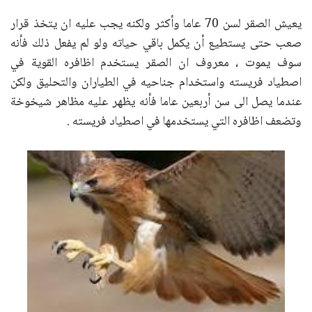
يعيش الصقر لسن 70 عاما وأكثر ولكنه يجب عليه ان يتخذ قرار
صعب حتى يستطيع أن يكمل باقي حياته ولو لم يفعل ذلك فأنه
سوف يموت ، معروف ان الصقر يستخدم اظافره القوية في
اصطياد فريسته واستخدام جناحيه في الطياران والتحليق ولكن
عندما يصل الى سن أربعين عاما فأنه يظهر عليه مظاهر شيخوخة
وتضعف اظافره التي يستخدمها في اصطياد فريسته .