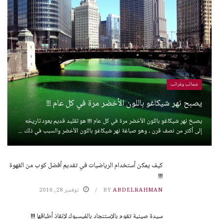
عجائب وغرائب
يصبح نهر شيكاغو باللون الأخضر مرة في كل عام !!!
يصبخ نهر شيكاغو باللون الأخضر مرة في كل عام !!! هو تقليد قديم يعود تاريخه
إلى أكثر من نصف قرن ، وهو صباغة نهر شيكاغو باللون الأخضر والسبب في ذلك ...
كيف يمكن أستخدام الرياضيات في تقديم أفضل كوب من القهوة
!!!
ABDELRAHMAN
BY
نوفمبر 28, 2016
سيدة صينية تقوم بالإستنجاد بالفيسبوك لإنقاذ أطباقها !!!