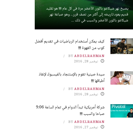
يصبخ نهر شيكاغو باللون الأخضر مرة في كل عام !!! هو تقليد
قديم يعود تاريخه إلى أكثر من نصف قرن ، وهو صباغة نهر
شيكاغو باللون الأخضر والسبب في ذلك ...
كيف يمكن أستخدام الرياضيات في تقديم أفضل
كوب من القهوة !!!
BY
ABDELRAHMAN
نوفمبر 28, 2016
سيدة صينية تقوم بالإستنجاد بالفيسبوك لإنقاذ
أطباقها !!!
BY
ABDELRAHMAN
نوفمبر 28, 2016
شركة أمريكية تبدأ الدوام في تمام الساعة 9:06
صباحا والسبب !!!
BY
ABDELRAHMAN
نوفمبر 27, 2016