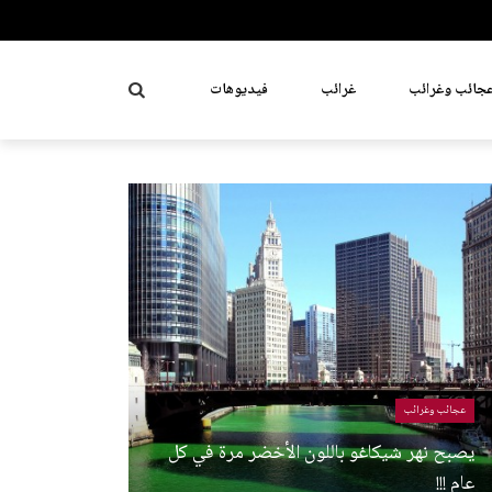
جائب وغرائب
غرائب
فيديوهات
عجائب وغرائب
يصبح نهر شيكاغو باللون الأخضر مرة في كل
عام !!!