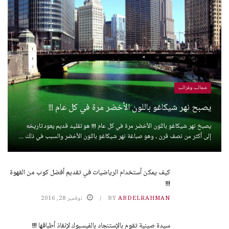
عجائب وغرائب
يصبح نهر شيكاغو باللون الأخضر مرة في كل عام !!!
يصبخ نهر شيكاغو باللون الأخضر مرة في كل عام !!! هو تقليد قديم يعود تاريخه
إلى أكثر من نصف قرن ، وهو صباغة نهر شيكاغو باللون الأخضر والسبب في ذلك ...
كيف يمكن أستخدام الرياضيات في تقديم أفضل كوب من القهوة
!!!
ABDELRAHMAN
BY
نوفمبر 28, 2016
سيدة صينية تقوم بالإستنجاد بالفيسبوك لإنقاذ أطباقها !!!