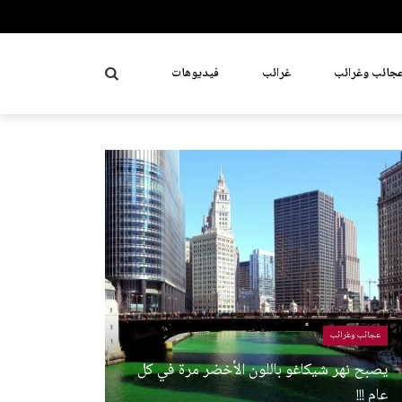
جائب وغرائب
غرائب
فيديوهات
عجائب وغرائب
يصبح نهر شيكاغو باللون الأخضر مرة في كل
عام !!!