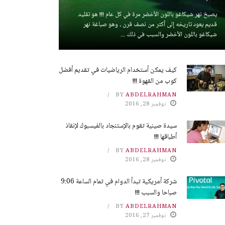
يصبخ نهر شيكاغو باللون الأخضر مرة في كل عام !!! هو تقليد
قديم يعود تاريخه إلى أكثر من نصف قرن ، وهو صباغة نهر
شيكاغو باللون الأخضر والسبب في ذلك ...
كيف يمكن أستخدام الرياضيات في تقديم أفضل
كوب من القهوة !!!
BY
ABDELRAHMAN
نوفمبر 28, 2016
سيدة صينية تقوم بالإستنجاد بالفيسبوك لإنقاذ
أطباقها !!!
BY
ABDELRAHMAN
نوفمبر 28, 2016
شركة أمريكية تبدأ الدوام في تمام الساعة 9:06
صباحا والسبب !!!
BY
ABDELRAHMAN
نوفمبر 27, 2016