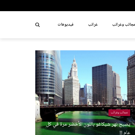
جائب وغرائب
غرائب
فيديوهات
عجائب وغرائب
يصبح نهر شيكاغو باللون الأخضر مرة في كل
عام !!!