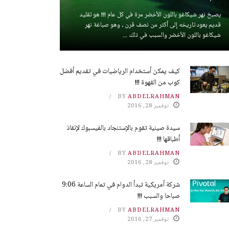
يصبخ نهر شيكاغو باللون الأخضر مرة في كل عام !!! هو تقليد
قديم يعود تاريخه إلى أكثر من نصف قرن ، وهو صباغة نهر
شيكاغو باللون الأخضر والسبب في ذلك ...
كيف يمكن أستخدام الرياضيات في تقديم أفضل
كوب من القهوة !!!
BY
ABDELRAHMAN
نوفمبر 28, 2016
سيدة صينية تقوم بالإستنجاد بالفيسبوك لإنقاذ
أطباقها !!!
BY
ABDELRAHMAN
نوفمبر 28, 2016
شركة أمريكية تبدأ الدوام في تمام الساعة 9:06
صباحا والسبب !!!
BY
ABDELRAHMAN
نوفمبر 27, 2016