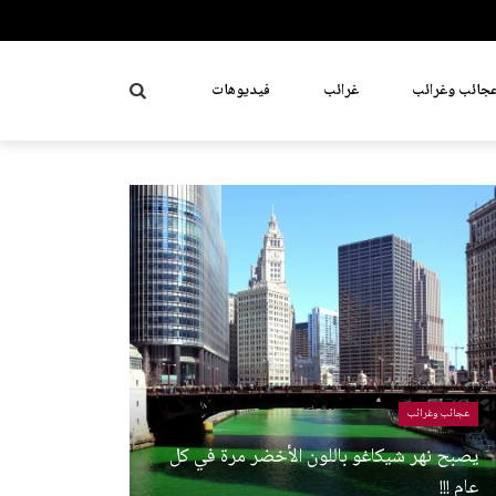
جائب وغرائب
غرائب
فيديوهات
عجائب وغرائب
يصبح نهر شيكاغو باللون الأخضر مرة في كل
عام !!!