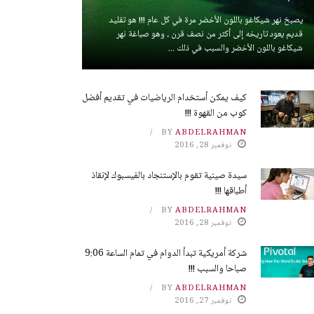
يصبخ نهر شيكاغو باللون الأخضر مرة في كل عام !!! هو تقليد
قديم يعود تاريخه إلى أكثر من نصف قرن ، وهو صباغة نهر
شيكاغو باللون الأخضر والسبب في ذلك ...
كيف يمكن أستخدام الرياضيات في تقديم أفضل
كوب من القهوة !!!
BY
ABDELRAHMAN
نوفمبر 28, 2016
سيدة صينية تقوم بالإستنجاد بالفيسبوك لإنقاذ
أطباقها !!!
BY
ABDELRAHMAN
نوفمبر 28, 2016
شركة أمريكية تبدأ الدوام في تمام الساعة 9:06
صباحا والسبب !!!
BY
ABDELRAHMAN
نوفمبر 27, 2016