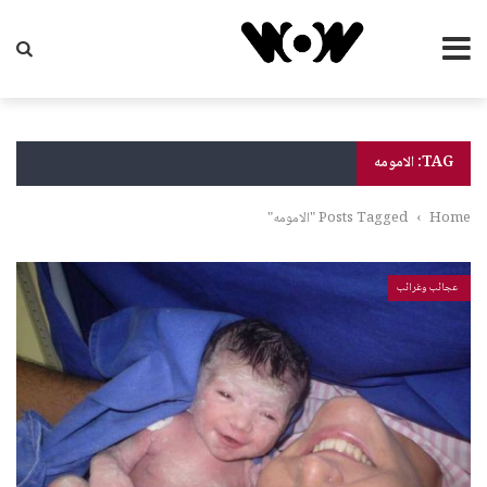
TAG: الامومه
Home
›
Posts Tagged "الامومه"
عجائب وغرائب