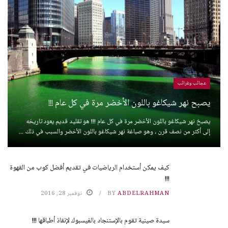
عجائب وغرائب
يصبح نهر شيكاغو باللون الأخضر مرة في كل عام !!!
يصبخ نهر شيكاغو باللون الأخضر مرة في كل عام !!! هو تقليد قديم يعود تاريخه
إلى أكثر من نصف قرن ، وهو صباغة نهر شيكاغو باللون الأخضر والسبب في ذلك ...
كيف يمكن أستخدام الرياضيات في تقديم أفضل كوب من القهوة
!!!
ABDELRAHMAN
BY
نوفمبر 28, 2016
سيدة صينية تقوم بالإستنجاد بالفيسبوك لإنقاذ أطباقها !!!