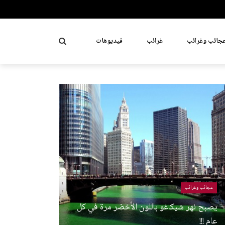
جائب وغرائب
غرائب
فيديوهات
عجائب وغرائب
يصبح نهر شيكاغو باللون الأخضر مرة في كل
عام !!!