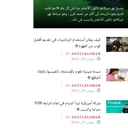
يصبخ نهر شيكاغو باللون الأخضر مرة في كل عام !!! هو تقليد
قديم يعود تاريخه إلى أكثر من نصف قرن ، وهو صباغة نهر
شيكاغو باللون الأخضر والسبب في ذلك ...
كيف يمكن أستخدام الرياضيات في تقديم أفضل
كوب من القهوة !!!
BY
ABDELRAHMAN
نوفمبر 28, 2016
سيدة صينية تقوم بالإستنجاد بالفيسبوك لإنقاذ
أطباقها !!!
BY
ABDELRAHMAN
نوفمبر 28, 2016
شركة أمريكية تبدأ الدوام في تمام الساعة 9:06
صباحا والسبب !!!
BY
ABDELRAHMAN
نوفمبر 27, 2016